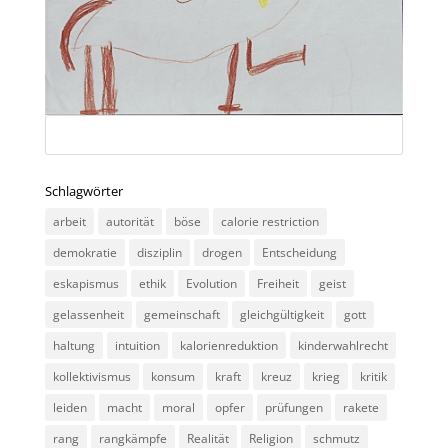
Schlagwörter
arbeit
autorität
böse
calorie restriction
demokratie
disziplin
drogen
Entscheidung
eskapismus
ethik
Evolution
Freiheit
geist
gelassenheit
gemeinschaft
gleichgültigkeit
gott
haltung
intuition
kalorienreduktion
kinderwahlrecht
kollektivismus
konsum
kraft
kreuz
krieg
kritik
leiden
macht
moral
opfer
prüfungen
rakete
rang
rangkämpfe
Realität
Religion
schmutz