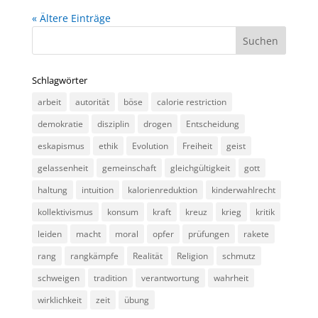
« Ältere Einträge
Schlagwörter
arbeit
autorität
böse
calorie restriction
demokratie
disziplin
drogen
Entscheidung
eskapismus
ethik
Evolution
Freiheit
geist
gelassenheit
gemeinschaft
gleichgültigkeit
gott
haltung
intuition
kalorienreduktion
kinderwahlrecht
kollektivismus
konsum
kraft
kreuz
krieg
kritik
leiden
macht
moral
opfer
prüfungen
rakete
rang
rangkämpfe
Realität
Religion
schmutz
schweigen
tradition
verantwortung
wahrheit
wirklichkeit
zeit
übung