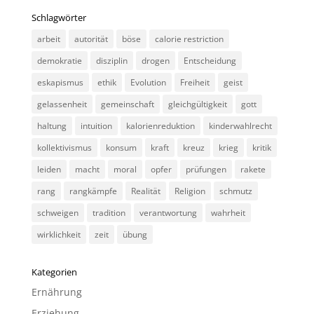
Schlagwörter
arbeit
autorität
böse
calorie restriction
demokratie
disziplin
drogen
Entscheidung
eskapismus
ethik
Evolution
Freiheit
geist
gelassenheit
gemeinschaft
gleichgültigkeit
gott
haltung
intuition
kalorienreduktion
kinderwahlrecht
kollektivismus
konsum
kraft
kreuz
krieg
kritik
leiden
macht
moral
opfer
prüfungen
rakete
rang
rangkämpfe
Realität
Religion
schmutz
schweigen
tradition
verantwortung
wahrheit
wirklichkeit
zeit
übung
Kategorien
Ernährung
Erziehung