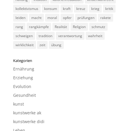
kollektivismus
konsum
kraft
kreuz
krieg
kritik
leiden
macht
moral
opfer
prüfungen
rakete
rang
rangkämpfe
Realität
Religion
schmutz
schweigen
tradition
verantwortung
wahrheit
wirklichkeit
zeit
übung
Kategorien
Ernährung
Erziehung
Evolution
Gesundheit
kunst
kunstwerke ak
kunstwerke didi
Leben