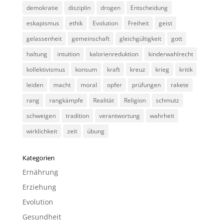
demokratie
disziplin
drogen
Entscheidung
eskapismus
ethik
Evolution
Freiheit
geist
gelassenheit
gemeinschaft
gleichgültigkeit
gott
haltung
intuition
kalorienreduktion
kinderwahlrecht
kollektivismus
konsum
kraft
kreuz
krieg
kritik
leiden
macht
moral
opfer
prüfungen
rakete
rang
rangkämpfe
Realität
Religion
schmutz
schweigen
tradition
verantwortung
wahrheit
wirklichkeit
zeit
übung
Kategorien
Ernährung
Erziehung
Evolution
Gesundheit