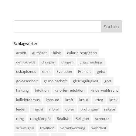
Schlagwörter
arbeit
autorität
böse
calorie restriction
demokratie
disziplin
drogen
Entscheidung
eskapismus
ethik
Evolution
Freiheit
geist
gelassenheit
gemeinschaft
gleichgültigkeit
gott
haltung
intuition
kalorienreduktion
kinderwahlrecht
kollektivismus
konsum
kraft
kreuz
krieg
kritik
leiden
macht
moral
opfer
prüfungen
rakete
rang
rangkämpfe
Realität
Religion
schmutz
schweigen
tradition
verantwortung
wahrheit