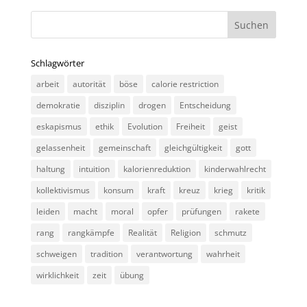
Schlagwörter
arbeit
autorität
böse
calorie restriction
demokratie
disziplin
drogen
Entscheidung
eskapismus
ethik
Evolution
Freiheit
geist
gelassenheit
gemeinschaft
gleichgültigkeit
gott
haltung
intuition
kalorienreduktion
kinderwahlrecht
kollektivismus
konsum
kraft
kreuz
krieg
kritik
leiden
macht
moral
opfer
prüfungen
rakete
rang
rangkämpfe
Realität
Religion
schmutz
schweigen
tradition
verantwortung
wahrheit
wirklichkeit
zeit
übung