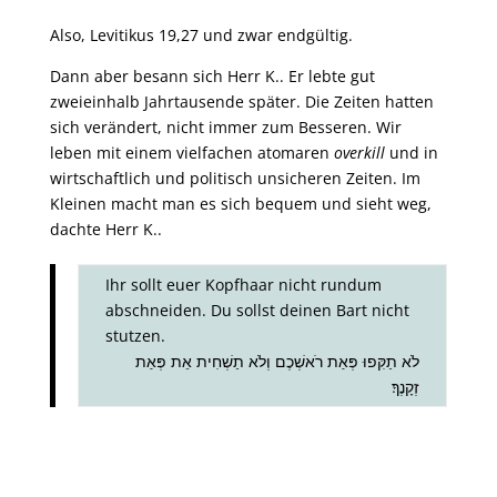
Also, Levitikus
19,27
und zwar endgültig.
Dann aber besann sich Herr K.. Er lebte gut
zweieinhalb Jahrtausende später. Die Zeiten hatten
sich verändert, nicht immer zum Besseren. Wir
leben mit einem vielfachen atomaren
overkill
und in
wirtschaftlich und politisch unsicheren Zeiten. Im
Kleinen macht man es sich bequem und sieht weg,
dachte Herr K..
Ihr sollt euer Kopfhaar nicht rundum
abschneiden. Du sollst deinen Bart nicht
stutzen.
לֹא תַקִּפוּ פְּאַת רֹאשְׁכֶם וְלֹא תַשְׁחִית אֵת פְּאַת
זְקָנֶךָ׃