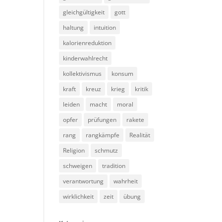
gleichgültigkeit
gott
haltung
intuition
kalorienreduktion
kinderwahlrecht
kollektivismus
konsum
kraft
kreuz
krieg
kritik
leiden
macht
moral
opfer
prüfungen
rakete
rang
rangkämpfe
Realität
Religion
schmutz
schweigen
tradition
verantwortung
wahrheit
wirklichkeit
zeit
übung