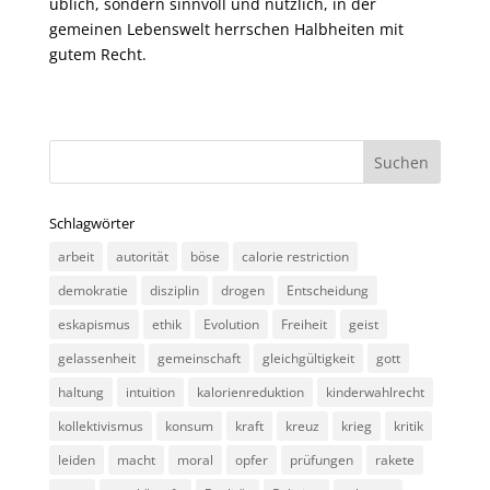
üblich, sondern sinnvoll und nützlich, in der
gemeinen Lebenswelt herrschen Halbheiten mit
gutem Recht.
Schlagwörter
arbeit
autorität
böse
calorie restriction
demokratie
disziplin
drogen
Entscheidung
eskapismus
ethik
Evolution
Freiheit
geist
gelassenheit
gemeinschaft
gleichgültigkeit
gott
haltung
intuition
kalorienreduktion
kinderwahlrecht
kollektivismus
konsum
kraft
kreuz
krieg
kritik
leiden
macht
moral
opfer
prüfungen
rakete