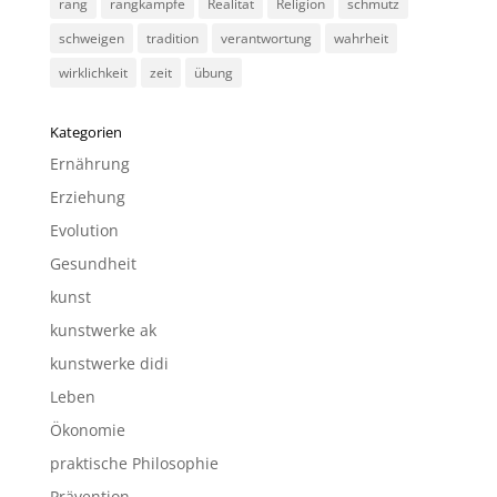
rang
rangkämpfe
Realität
Religion
schmutz
schweigen
tradition
verantwortung
wahrheit
wirklichkeit
zeit
übung
Kategorien
Ernährung
Erziehung
Evolution
Gesundheit
kunst
kunstwerke ak
kunstwerke didi
Leben
Ökonomie
praktische Philosophie
Prävention