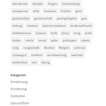
demokratie
disziplin
drogen
Entscheidung
eskapismus
ethik
Evolution
Freiheit
geist
gelassenheit
gemeinschaft
gleichgültigkeit
gott
haltung
intuition
kalorienreduktion
kinderwahlrecht
kollektivismus
konsum
kraft
kreuz
krieg
kritik
leiden
macht
moral
opfer
prüfungen
rakete
rang
rangkämpfe
Realität
Religion
schmutz
schweigen
tradition
verantwortung
wahrheit
wirklichkeit
zeit
übung
Kategorien
Ernährung
Erziehung
Evolution
Gesundheit