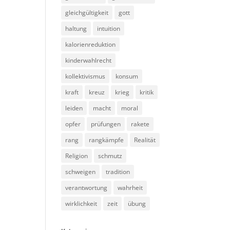
gleichgültigkeit
gott
haltung
intuition
kalorienreduktion
kinderwahlrecht
kollektivismus
konsum
kraft
kreuz
krieg
kritik
leiden
macht
moral
opfer
prüfungen
rakete
rang
rangkämpfe
Realität
Religion
schmutz
schweigen
tradition
verantwortung
wahrheit
wirklichkeit
zeit
übung