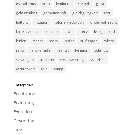
eskapismus
ethik
Evolution
Freiheit
geist
gelassenheit
gemeinschaft
gleichgültigkeit
gott
haltung
intuition
kalorienreduktion
kinderwahlrecht
kollektivismus
konsum
kraft
kreuz
krieg
kritik
leiden
macht
moral
opfer
prüfungen
rakete
rang
rangkämpfe
Realität
Religion
schmutz
schweigen
tradition
verantwortung
wahrheit
wirklichkeit
zeit
übung
Kategorien
Ernährung
Erziehung
Evolution
Gesundheit
kunst