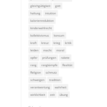
gleichgültigkeit
gott
haltung
intuition
kalorienreduktion
kinderwahlrecht
kollektivismus
konsum
kraft
kreuz
krieg
kritik
leiden
macht
moral
opfer
prüfungen
rakete
rang
rangkämpfe
Realität
Religion
schmutz
schweigen
tradition
verantwortung
wahrheit
wirklichkeit
zeit
übung