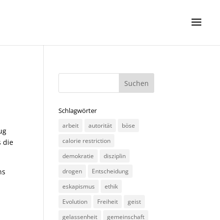
Schlagwörter
arbeit
autorität
böse
eug
calorie restriction
 die
demokratie
disziplin
ns
drogen
Entscheidung
eskapismus
ethik
e
Evolution
Freiheit
geist
gelassenheit
gemeinschaft