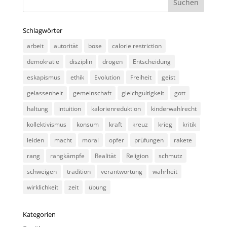
Schlagwörter
arbeit
autorität
böse
calorie restriction
demokratie
disziplin
drogen
Entscheidung
eskapismus
ethik
Evolution
Freiheit
geist
gelassenheit
gemeinschaft
gleichgültigkeit
gott
haltung
intuition
kalorienreduktion
kinderwahlrecht
kollektivismus
konsum
kraft
kreuz
krieg
kritik
leiden
macht
moral
opfer
prüfungen
rakete
rang
rangkämpfe
Realität
Religion
schmutz
schweigen
tradition
verantwortung
wahrheit
wirklichkeit
zeit
übung
Kategorien