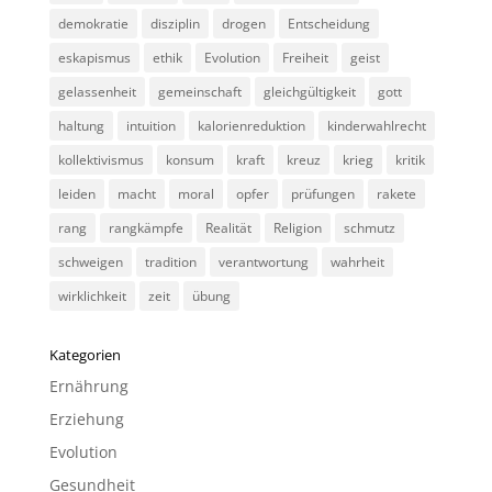
demokratie
disziplin
drogen
Entscheidung
eskapismus
ethik
Evolution
Freiheit
geist
gelassenheit
gemeinschaft
gleichgültigkeit
gott
haltung
intuition
kalorienreduktion
kinderwahlrecht
kollektivismus
konsum
kraft
kreuz
krieg
kritik
leiden
macht
moral
opfer
prüfungen
rakete
rang
rangkämpfe
Realität
Religion
schmutz
schweigen
tradition
verantwortung
wahrheit
wirklichkeit
zeit
übung
Kategorien
Ernährung
Erziehung
Evolution
Gesundheit